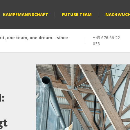
KAMPFMANNSCHAFT
FUTURE TEAM
NACHWUC
it, one team, one dream... since
+43 676 66 22
033
:
gt