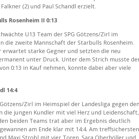
Falkner (2) und Paul Schandl erzielt.
lls Rosenheim II 0:13
chwächte U13 Team der SPG Götzens/Zirl im
en die zweite Mannschaft der Starbulls Rosenheim.
er erwartet starke Gegner und setzten die neu
ermanent unter Druck. Unter dem Strich musste de
von 0:13 in Kauf nehmen, konnte dabei aber viele
dl 14:4
 Götzens/Zirl im Heimspiel der Landesliga gegen de
ie jungen Kundler mit viel Herz und Leidenschaft,
den beiden Teams trat aber im Ergebnis deutlich
 gewannen am Ende klar mit 14:4. Am treffsichersten
und Maxi Strobl mit vier Toren. Sara Oberhöller und