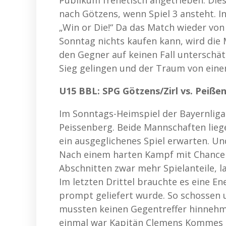
Publikum frenetisch angetrieben. Di
nach Götzens, wenn Spiel 3 ansteht. I
„Win or Die!“ Da das Match wieder vo
Sonntag nichts kaufen kann, wird die
den Gegner auf keinen Fall unterschät
Sieg gelingen und der Traum von einer
U15 BBL: SPG Götzens/Zirl vs. Peiße
Im Sonntags-Heimspiel der Bayernliga 
Peissenberg. Beide Mannschaften liege
ein ausgeglichenes Spiel erwarten. Un
Nach einem harten Kampf mit Chancen
Abschnitten zwar mehr Spielanteile, l
Im letzten Drittel brauchte es eine E
prompt geliefert wurde. So schossen u
mussten keinen Gegentreffer hinnehme
einmal war Kapitän Clemens Kommes mi