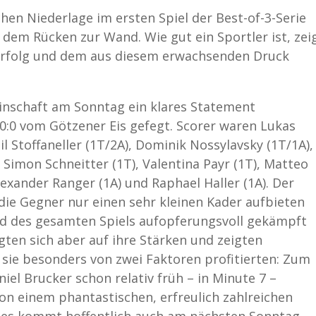
en Niederlage im ersten Spiel der Best-of-3-Serie
dem Rücken zur Wand. Wie gut ein Sportler ist, zei
serfolg und dem aus diesem erwachsenden Druck
einschaft am Sonntag ein klares Statement
0:0 vom Götzener Eis gefegt. Scorer waren Lukas
il Stoffaneller (1T/2A), Dominik Nossylavsky (1T/1A),
, Simon Schneitter (1T), Valentina Payr (1T), Matteo
Alexander Ranger (1A) und Raphael Haller (1A). Der
 die Gegner nur einen sehr kleinen Kader aufbieten
d des gesamten Spiels aufopferungsvoll gekämpft
ten sich aber auf ihre Stärken und zeigten
ie besonders von zwei Faktoren profitierten: Zum
niel Brucker schon relativ früh – in Minute 7 –
n einem phantastischen, erfreulich zahlreichen