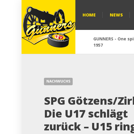
HOME
NEWS
GUNNERS - One spir
1957
NACHWUCHS
SPG Götzens/Zirl
Die U17 schlägt
zurück – U15 rin