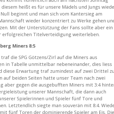
eses kommt hoffentlich auch am nächsten Sonntag
n diesem heißt es für unsere Mädels und Jungs wied
n Null beginnt und man sich vom Kantersieg am
 Mannschaft wieder konzentriert zu Werke gehen un
zen. Mit der Unterstützung der Fans sollte aber ein
 erfolgreichen Titelverteidigung weiterleben.
nberg Miners 8:5
traf die SPG Götzens/Zirl auf die Miners aus
n in Tabelle unmittelbar nebeneinander, dies liess
d diese Erwartung traf zumindest auf zwei Drittel zu
 auf beiden Seiten hatte unser Team nach zwei
ag aber gegen die ausgebufften Miners mit 3:4 hinte
nergieleistung unserer Mannschaft, die dann auch
nserer Spielerinnen und Spieler fünf Tore und
n. Letztendlich siegte man souverän mit 8:4. Wied
t fünf Toren der dominierende Spieler am Eis. Di