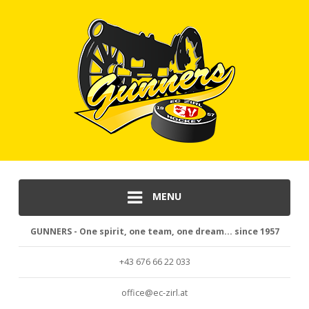
MENU
GUNNERS - One spirit, one team, one dream... since 1957
+43 676 66 22 033
office@ec-zirl.at