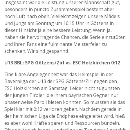
Insgesamt war die Leistung unserer Mannschaft gut,
besonders in puncto Zusammenspiel besteht aber
noch Luft nach oben. Vielleicht zeigen unsere Mädels
und Jungs am Sonntag um 16.15 Uhr in Götzens in
dieser Hinsicht ja eine bessere Leistung: Wenn ja,
haben sie hervorragende Chancen, die Serie einzutüten
und ihren Fans eine fulminante Meisterfeier zu
schenken. Wir sind gespannt!
U13 BBL: SPG Götzens/Zirl vs. ESC Holzkirchen 0:12
Eine klare Angelegenheit war das Heimspiel in der
Bayernliga der U13 der SPG Götzens/Zirl gegen den
ESC Holzkirchen am Samstag. Leider nicht zugunsten
der jungen Tiroler, die ihrem bayrischen Gegner nur
phasenweise Paroli bieten konnten. So mussten sie das
Spiel klar mit 0:12 verloren geben. Nachdem gerade in
der heimischen Liga die Endphase eingeleitet wird, hieß
es aber wohl Kräfte sparen und Ressourcen bündeln.
Dies sollte sich in der Landesliga am Tag darauf bezahlt